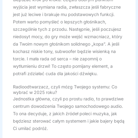
wyjścia jest wymiana radia, zwłaszcza jeśli fabryczne
jest już leciwe i brakuje mu podstawowych funkcji.
Potem warto pomyśleć o lepszych głośnikach,
szczególnie tych z przodu. Następnie, jeśli poczujesz
niedosyt mocy, do gry może wejść wzmacniacz, który
da Twoim nowym głośnikom solidnego „kopa”. A jeśli
kochasz niskie tony, subwoofer będzie wisienką na
torcie. I mała rada od serca – nie zapomnij o
wytłumieniu drzwi! To często pomijany element, a
potrafi zdziałać cuda dla jakości dźwięku.
Radioodtwarzacz, czyli mózg Twojego systemu: Co
wybrać w 2025 roku?
Jednostka główna, czyli po prostu radio, to prawdziwe
centrum dowodzenia Twojego samochodowego audio.
To ona decyduje, z jakich źródeł poleci muzyka, jak
będziesz sterować całym systemem i jakie bajery będą
Ci umilać podróż.