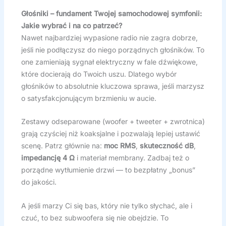
Głośniki – fundament Twojej samochodowej symfonii:
Jakie wybrać i na co patrzeć?
Nawet najbardziej wypasione radio nie zagra dobrze,
jeśli nie podłączysz do niego porządnych głośników. To
one zamieniają sygnał elektryczny w fale dźwiękowe,
które docierają do Twoich uszu. Dlatego wybór
głośników to absolutnie kluczowa sprawa, jeśli marzysz
o satysfakcjonującym brzmieniu w aucie.
Zestawy odseparowane (woofer + tweeter + zwrotnica)
grają czyściej niż koaksjalne i pozwalają lepiej ustawić
scenę. Patrz głównie na:
moc RMS
,
skuteczność dB
,
impedancję 4 Ω
i materiał membrany. Zadbaj też o
porządne wytłumienie drzwi — to bezpłatny „bonus”
do jakości.
A jeśli marzy Ci się bas, który nie tylko słychać, ale i
czuć, to bez subwoofera się nie obejdzie. To