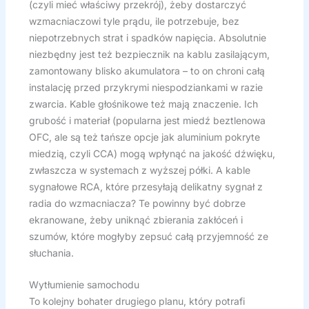
(czyli mieć właściwy przekrój), żeby dostarczyć
wzmacniaczowi tyle prądu, ile potrzebuje, bez
niepotrzebnych strat i spadków napięcia. Absolutnie
niezbędny jest też bezpiecznik na kablu zasilającym,
zamontowany blisko akumulatora – to on chroni całą
instalację przed przykrymi niespodziankami w razie
zwarcia. Kable głośnikowe też mają znaczenie. Ich
grubość i materiał (popularna jest miedź beztlenowa
OFC, ale są też tańsze opcje jak aluminium pokryte
miedzią, czyli CCA) mogą wpłynąć na jakość dźwięku,
zwłaszcza w systemach z wyższej półki. A kable
sygnałowe RCA, które przesyłają delikatny sygnał z
radia do wzmacniacza? Te powinny być dobrze
ekranowane, żeby uniknąć zbierania zakłóceń i
szumów, które mogłyby zepsuć całą przyjemność ze
słuchania.
Wytłumienie samochodu
To kolejny bohater drugiego planu, który potrafi