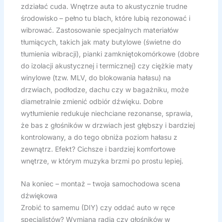
zdziałać cuda. Wnętrze auta to akustycznie trudne
środowisko – pełno tu blach, które lubią rezonować i
wibrować. Zastosowanie specjalnych materiałów
tłumiących, takich jak maty butylowe (świetne do
tłumienia wibracji), pianki zamkniętokomórkowe (dobre
do izolacji akustycznej i termicznej) czy ciężkie maty
winylowe (tzw. MLV, do blokowania hałasu) na
drzwiach, podłodze, dachu czy w bagażniku, może
diametralnie zmienić odbiór dźwięku. Dobre
wytłumienie redukuje niechciane rezonanse, sprawia,
że bas z głośników w drzwiach jest głębszy i bardziej
kontrolowany, a do tego obniża poziom hałasu z
zewnątrz. Efekt? Cichsze i bardziej komfortowe
wnętrze, w którym muzyka brzmi po prostu lepiej.
Na koniec – montaż – twoja samochodowa scena
dźwiękowa
Zrobić to samemu (DIY) czy oddać auto w ręce
specjalistów? Wymiana radia czy głośników w