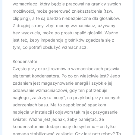
wzmacniacz, który będzie pracował na granicy swoich
możliwości, może generować zniekształcenia (tzw.
clipping), a te są bardzo niebezpieczne dla głośników.
Z drugiej strony, zbyt mocny wzmacniacz, używany
bez wyczucia, może po prostu spalić głośniki. Ważne
jest też, żeby impedancja głośników zgadzała się z
tym, co potrafi obsłużyć wzmacniacz.
Kondensator
Często przy okazji rozmów o wzmacniaczach pojawia
się temat kondensatora. Po co on właściwie jest? Jego
zadaniem jest magazynowanie energii i szybkie jej
oddawanie wzmacniaczowi, gdy ten potrzebuje
nagłego „zastrzyku mocy”, na przykład przy mocnych
uderzeniach basu. Ma to zapobiegać spadkom
napięcia w instalacji i objawom takim jak przygasanie
świateł. Ważne jest jednak, żeby pamiętać, że
kondensator nie dodaje mocy do systemu – on tylko
pomaga stabilizować zasilanie. Czy jest potrzebny? To