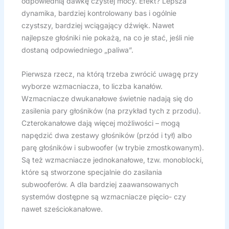
odpowiednią dawkę czystej mocy. Efekt? Lepsza
dynamika, bardziej kontrolowany bas i ogólnie
czystszy, bardziej wciągający dźwięk. Nawet
najlepsze głośniki nie pokażą, na co je stać, jeśli nie
dostaną odpowiedniego „paliwa”.
Pierwsza rzecz, na którą trzeba zwrócić uwagę przy
wyborze wzmacniacza, to liczba kanałów.
Wzmacniacze dwukanałowe świetnie nadają się do
zasilenia pary głośników (na przykład tych z przodu).
Czterokanałowe dają więcej możliwości – mogą
napędzić dwa zestawy głośników (przód i tył) albo
parę głośników i subwoofer (w trybie zmostkowanym).
Są też wzmacniacze jednokanałowe, tzw. monoblocki,
które są stworzone specjalnie do zasilania
subwooferów. A dla bardziej zaawansowanych
systemów dostępne są wzmacniacze pięcio- czy
nawet sześciokanałowe.