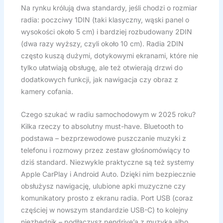
Na rynku królują dwa standardy, jeśli chodzi o rozmiar
radia: poczciwy 1DIN (taki klasyczny, wąski panel o
wysokości około 5 cm) i bardziej rozbudowany 2DIN
(dwa razy wyższy, czyli około 10 cm). Radia 2DIN
często kuszą dużymi, dotykowymi ekranami, które nie
tylko ułatwiają obsługę, ale też otwierają drzwi do
dodatkowych funkcji, jak nawigacja czy obraz z
kamery cofania.
Czego szukać w radiu samochodowym w 2025 roku?
Kilka rzeczy to absolutny must-have. Bluetooth to
podstawa – bezprzewodowe puszczanie muzyki z
telefonu i rozmowy przez zestaw głośnomówiący to
dziś standard. Niezwykle praktyczne są też systemy
Apple CarPlay i Android Auto. Dzięki nim bezpiecznie
obsłużysz nawigację, ulubione apki muzyczne czy
komunikatory prosto z ekranu radia. Port USB (coraz
częściej w nowszym standardzie USB-C) to kolejny
niezbędnik – podłączysz pendrive’a z muzyką albo