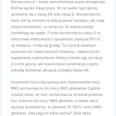
Wzmacniacze – twoja samochodowa scena dźwiękowa
Różnią się też klasą pracy. W car audio najczęściej
spotkamy się z klasą AB oraz klasą D. Wzmacniacze
klasy AB są cenione za dobrą jakość dźwięku, ale mają
niższą sprawność, co oznacza, że więcej energii
zamieniają na ciepło. Z kolei wzmacniacze klasy D to
mistrzowie efektywności (sprawność powyżej 90%!),
są mniejsze i mniej się grzeją. To czyni je idealnym
wyborem do nowoczesnych instalacji, zwłaszcza do
napędzania subwooferów. Kiedyś mówiło się, że klasa
D brzmi gorzej, ale nowoczesne konstrukcje często
potrafią dorównać jakością dźwięku klasie AB.
Absolutnie kluczową sprawą jest dopasowanie mocy
RMS wzmacniacza do mocy RMS głośników. Ogólna
zasada mówi, że moc wzmacniacza na kanał powinna
być zbliżona do mocy RMS głośnika, a nawet nieco
wyższa (powiedzmy, w zakresie 75-150% mocy RMS
głośnika). Dlaczego to takie ważne? Zbyt słaby