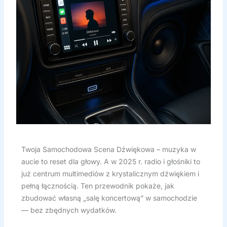
Twoja Samochodowa Scena Dźwiękowa – muzyka w
aucie to reset dla głowy. A w 2025 r. radio i głośniki to
już centrum multimediów z krystalicznym dźwiękiem i
pełną łącznością. Ten przewodnik pokaże, jak
zbudować własną „salę koncertową” w samochodzie
— bez zbędnych wydatków.