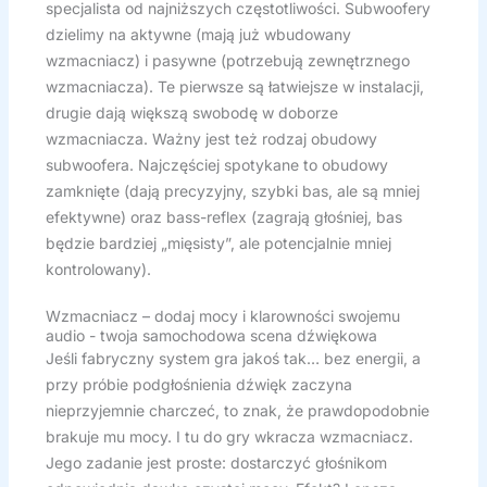
specjalista od najniższych częstotliwości. Subwoofery
dzielimy na aktywne (mają już wbudowany
wzmacniacz) i pasywne (potrzebują zewnętrznego
wzmacniacza). Te pierwsze są łatwiejsze w instalacji,
drugie dają większą swobodę w doborze
wzmacniacza. Ważny jest też rodzaj obudowy
subwoofera. Najczęściej spotykane to obudowy
zamknięte (dają precyzyjny, szybki bas, ale są mniej
efektywne) oraz bass-reflex (zagrają głośniej, bas
będzie bardziej „mięsisty”, ale potencjalnie mniej
kontrolowany).
Wzmacniacz – dodaj mocy i klarowności swojemu
audio - twoja samochodowa scena dźwiękowa
Jeśli fabryczny system gra jakoś tak… bez energii, a
przy próbie podgłośnienia dźwięk zaczyna
nieprzyjemnie charczeć, to znak, że prawdopodobnie
brakuje mu mocy. I tu do gry wkracza wzmacniacz.
Jego zadanie jest proste: dostarczyć głośnikom