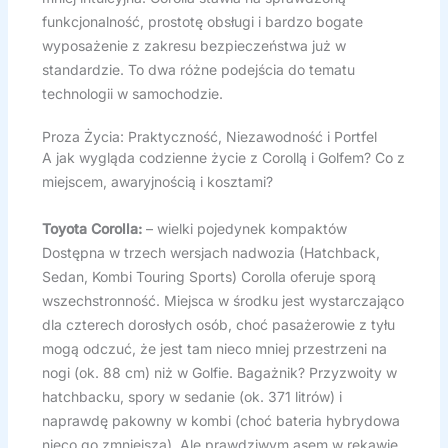
funkcjonalność, prostotę obsługi i bardzo bogate
wyposażenie z zakresu bezpieczeństwa już w
standardzie. To dwa różne podejścia do tematu
technologii w samochodzie.
Proza Życia: Praktyczność, Niezawodność i Portfel
A jak wygląda codzienne życie z Corollą i Golfem? Co z
miejscem, awaryjnością i kosztami?
Toyota Corolla:
– wielki pojedynek kompaktów
Dostępna w trzech wersjach nadwozia (Hatchback,
Sedan, Kombi Touring Sports) Corolla oferuje sporą
wszechstronność. Miejsca w środku jest wystarczająco
dla czterech dorosłych osób, choć pasażerowie z tyłu
mogą odczuć, że jest tam nieco mniej przestrzeni na
nogi (ok. 88 cm) niż w Golfie. Bagażnik? Przyzwoity w
hatchbacku, spory w sedanie (ok. 371 litrów) i
naprawdę pakowny w kombi (choć bateria hybrydowa
nieco go zmniejsza). Ale prawdziwym asem w rękawie