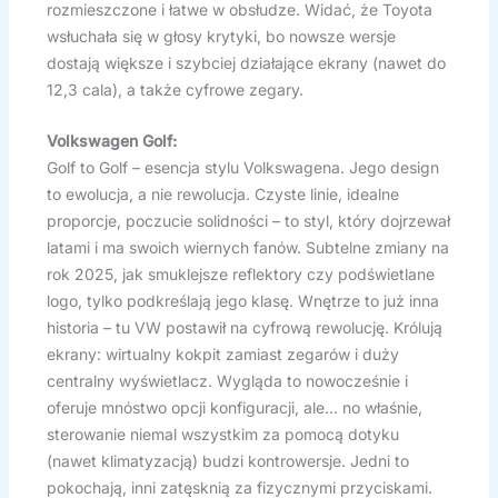
rozmieszczone i łatwe w obsłudze. Widać, że Toyota
wsłuchała się w głosy krytyki, bo nowsze wersje
dostają większe i szybciej działające ekrany (nawet do
12,3 cala), a także cyfrowe zegary.
Volkswagen Golf:
Golf to Golf – esencja stylu Volkswagena. Jego design
to ewolucja, a nie rewolucja. Czyste linie, idealne
proporcje, poczucie solidności – to styl, który dojrzewał
latami i ma swoich wiernych fanów. Subtelne zmiany na
rok 2025, jak smuklejsze reflektory czy podświetlane
logo, tylko podkreślają jego klasę. Wnętrze to już inna
historia – tu VW postawił na cyfrową rewolucję. Królują
ekrany: wirtualny kokpit zamiast zegarów i duży
centralny wyświetlacz. Wygląda to nowocześnie i
oferuje mnóstwo opcji konfiguracji, ale… no właśnie,
sterowanie niemal wszystkim za pomocą dotyku
(nawet klimatyzacją) budzi kontrowersje. Jedni to
pokochają, inni zatęsknią za fizycznymi przyciskami.