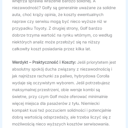
wnętrza sprawia wrażenie bardzo solidnej. A
niezawodność? Golfy są generalnie uważane za solidne
auta, choć krąży opinia, że koszty ewentualnych
napraw czy serwisu mogą być nieco wyższe niż w
przypadku Toyoty. Z drugiej strony, Golf bardzo
dobrze trzyma wartość na rynku wtórnym, co według
niektórych analiz może przełożyć się na niższy
całkowity koszt posiadania przez kilka lat.
Werdykt – Praktyczność i Koszty:
Jeśli priorytetem jest
absolutny spokój ducha związany z niezawodnością i
jak najniższe rachunki za paliwo, hybrydowa Corolla
wydaje się oczywistym wyborem. Jeśli potrzebujesz
maksymalnej przestrzeni, obie wersje kombi są
świetne, przy czym Golf może oferować minimalnie
więcej miejsca dla pasażerów z tyłu. Niemiecki
kompakt kusi też poczuciem solidności i potencjalnie
dobrą wartością odsprzedaży, ale trzeba liczyć się z
możliwością nieco wyższych kosztów serwisowania.