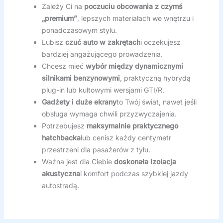
Zależy Ci na
poczuciu obcowania z czymś
„premium”
, lepszych materiałach we wnętrzu i
ponadczasowym stylu.
Lubisz
czuć auto w zakrętach
i oczekujesz
bardziej angażującego prowadzenia.
Chcesz mieć
wybór między dynamicznymi
silnikami benzynowymi
, praktyczną hybrydą
plug-in lub kultowymi wersjami GTI/R.
Gadżety i duże ekrany
to Twój świat, nawet jeśli
obsługa wymaga chwili przyzwyczajenia.
Potrzebujesz
maksymalnie praktycznego
hatchbacka
lub cenisz każdy centymetr
przestrzeni dla pasażerów z tyłu.
Ważna jest dla Ciebie
doskonała izolacja
akustyczna
i komfort podczas szybkiej jazdy
autostradą.