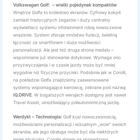
Volkswagen Golf: – wielki pojedynek kompaktów
Wnętrze Golfa to królestwo ekranów. Cyfrowy kokpit
zamiast tradycyjnych zegarów i duży centralny
wyświetlacz systemu infotainment robią nowoczesne
wrażenie. System oferuje mnóstwo funkcji, świetną
łączność ze smartfonem i duże możliwości
personalizacji. Ale jest też druga strona medalu –
wspomniane już sterowanie dotykowe. Wymaga ono
przyzwyczajenia i w czasie jazdy może być mniej
wygodne niż fizyczne przyciski. Podobnie jak w Corolli,
na pokładzie Golfa znajdziemy zaawansowane
systemy wspomagające kierowcę, zebrane pod nazwą
IQ.DRIVE
. W bogatszych wersjach dostępny jest nawet
Travel Assist, umożliwiający półautonomiczną jazdę.
Werdykt – Technologia:
Golf kusi nowoczesnością,
możliwościami personalizacji i wizualnym „wow” swoich
ekranów, ale jego obsługa może być dla niektórych
mniej intuicyjna. Corolla stawia na sprawdzoną