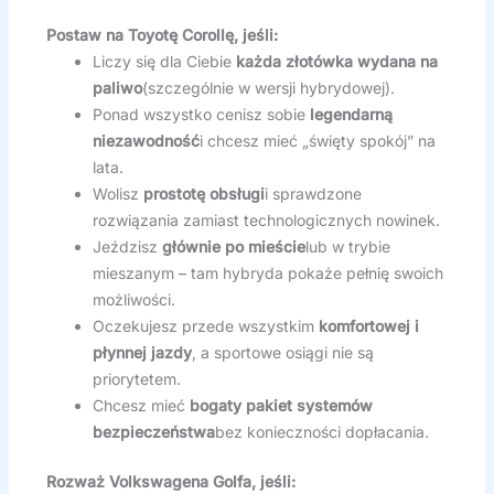
Postaw na Toyotę Corollę, jeśli:
Liczy się dla Ciebie
każda złotówka wydana na
paliwo
(szczególnie w wersji hybrydowej).
Ponad wszystko cenisz sobie
legendarną
niezawodność
i chcesz mieć „święty spokój” na
lata.
Wolisz
prostotę obsługi
i sprawdzone
rozwiązania zamiast technologicznych nowinek.
Jeździsz
głównie po mieście
lub w trybie
mieszanym – tam hybryda pokaże pełnię swoich
możliwości.
Oczekujesz przede wszystkim
komfortowej i
płynnej jazdy
, a sportowe osiągi nie są
priorytetem.
Chcesz mieć
bogaty pakiet systemów
bezpieczeństwa
bez konieczności dopłacania.
Rozważ Volkswagena Golfa, jeśli: